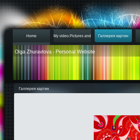
Home
My video.Pictures and
Галлерея картин
Контакты
gardens
Olga Zhuravlova
- Personal Website
Галлерея картин