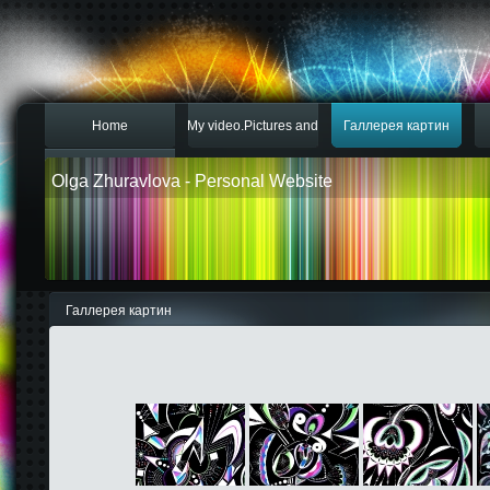
Home
My video.Pictures and
Галлерея картин
Контакты
gardens
Olga Zhuravlova
- Personal Website
Галлерея картин