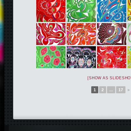
[SHOW AS SLIDESHO
1
2
...
17
►